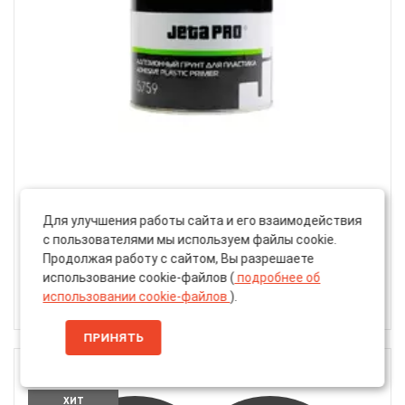
Артикул: 5759
Для улучшения работы сайта и его взаимодействия
Адгезионный Грунт «Jeta Pro» 1к Adhesive Plastic
с пользователями мы используем файлы cookie.
Primer по Пластику, Бесцветный, 500мл (5759)
Продолжая работу с сайтом, Вы разрешаете
использование cookie-файлов (
подробнее об
использовании cookie-файлов
).
1176 ₽
ПРИНЯТЬ
800 МЛ + 160 МЛ
ХИТ