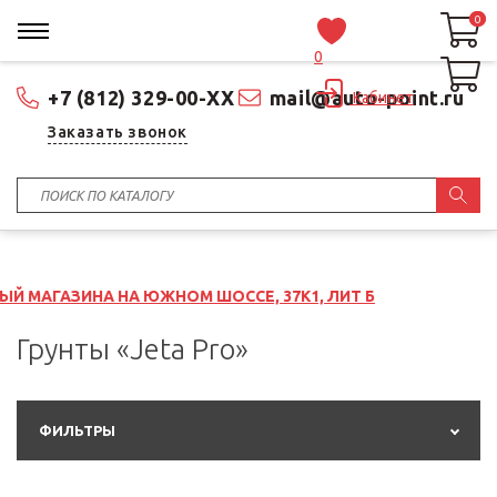
0
0
0
+7 (812) 329-00-XX
mail@auto-point.ru
Кабинет
Заказать звонок
НА ЮЖНОМ ШОССЕ, 37К1, ЛИТ Б
Грунты «Jeta Pro»
ФИЛЬТРЫ