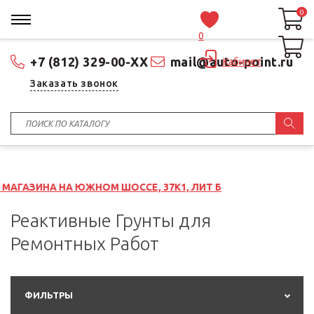
0
0
0
+7 (812) 329-00-XX
mail@auto-point.ru
Кабинет
Заказать звонок
ЖНОМ ШОССЕ, 37К1, ЛИТ Б
Реактивные Грунты для
Ремонтных Работ
ФИЛЬТРЫ