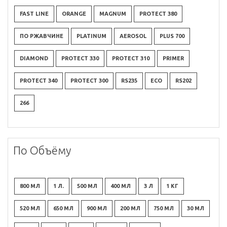
FAST LINE
ORANGE
MAGNUM
PROTECT 380
ПО РЖАВЧИНЕ
PLATINUM
AEROSOL
PLUS 700
DIAMOND
PROTECT 330
PROTECT 310
PRIMER
PROTECT 340
PROTECT 300
RS235
ECO
RS202
266
По Объёму
800 МЛ
1 Л.
500 МЛ
400 МЛ
3 Л
1 КГ
520 МЛ
650 МЛ
900 МЛ
200 МЛ
750 МЛ
30 МЛ