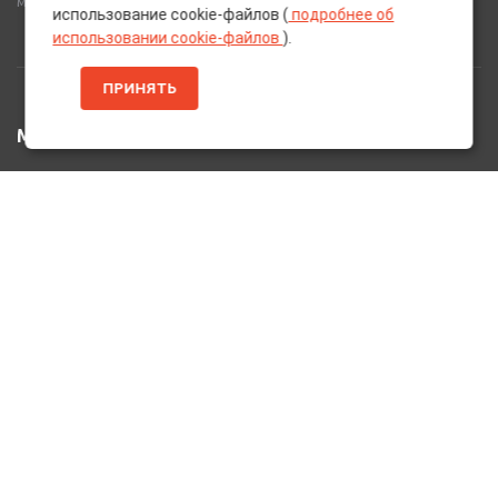
многое другое для вашего автомобиля.
использование cookie-файлов (
подробнее об
использовании cookie-файлов
).
ПРИНЯТЬ
МЕНЮ
Главная
Каталог Товаров
Акции
Информация
О нас
Услуги
Вакансии
Контакты
ДОПОЛНИТЕЛЬНО