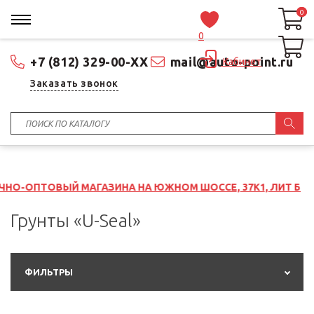
0
0
0
+7 (812) 329-00-XX
mail@auto-point.ru
Кабинет
Заказать звонок
ЫЙ МАГАЗИНА НА ЮЖНОМ ШОССЕ, 37К1, ЛИТ Б
Грунты «U-Seal»
ФИЛЬТРЫ