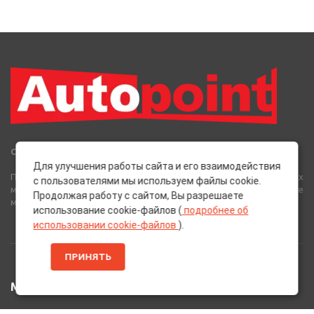
Сеть Магазинов «AutoPoint»
Для улучшения работы сайта и его взаимодействия
Полный спектр горюче-смазочных, абразивных и лакокрасочных
с пользователями мы используем файлы cookie.
материалов от лучших европейских производителей, а также
Продолжая работу с сайтом, Вы разрешаете
многое другое для вашего автомобиля.
использование cookie-файлов (
подробнее об
использовании cookie-файлов
).
ПРИНЯТЬ
МЕНЮ