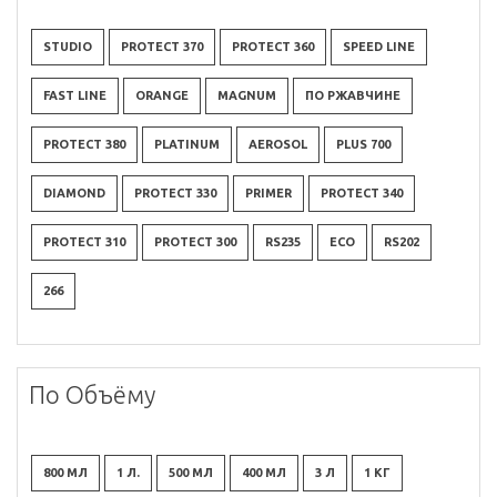
STUDIO
PROTECT 370
PROTECT 360
SPEED LINE
FAST LINE
ORANGE
MAGNUM
ПО РЖАВЧИНЕ
PROTECT 380
PLATINUM
AEROSOL
PLUS 700
DIAMOND
PROTECT 330
PRIMER
PROTECT 340
PROTECT 310
PROTECT 300
RS235
ECO
RS202
266
По Объёму
800 МЛ
1 Л.
500 МЛ
400 МЛ
3 Л
1 КГ