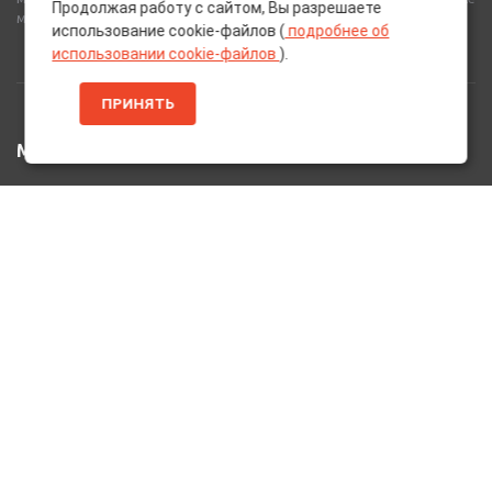
Продолжая работу с сайтом, Вы разрешаете
многое другое для вашего автомобиля.
использование cookie-файлов (
подробнее об
использовании cookie-файлов
).
ПРИНЯТЬ
МЕНЮ
Главная
Каталог Товаров
Акции
Информация
О нас
Услуги
Вакансии
Контакты
ДОПОЛНИТЕЛЬНО