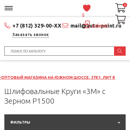
0
0
0
+7 (812) 329-00-XX
mail@auto-point.ru
Кабинет
Заказать звонок
АЗИНА НА ЮЖНОМ ШОССЕ, 37К1, ЛИТ Б
Шлифовальные Круги «3M» с
Зерном P1500
ФИЛЬТРЫ