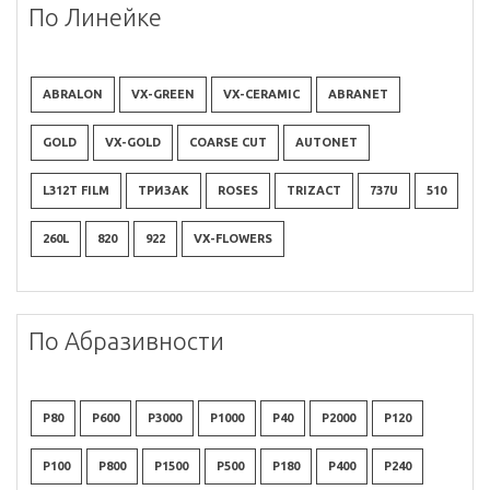
По Линейке
ABRALON
VX-GREEN
VX-CERAMIC
ABRANET
GOLD
VX-GOLD
COARSE CUT
AUTONET
L312T FILM
ТРИЗАК
ROSES
TRIZACT
737U
510
260L
820
922
VX-FLOWERS
По Абразивности
P80
P600
P3000
P1000
P40
P2000
P120
P100
P800
P1500
P500
P180
P400
P240