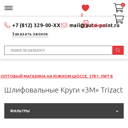
0
0
0
+7 (812) 329-00-XX
mail@auto-point.ru
Кабинет
Заказать звонок
АЗИНА НА ЮЖНОМ ШОССЕ, 37К1, ЛИТ Б
Шлифовальные Круги «3M» Trizact
ФИЛЬТРЫ