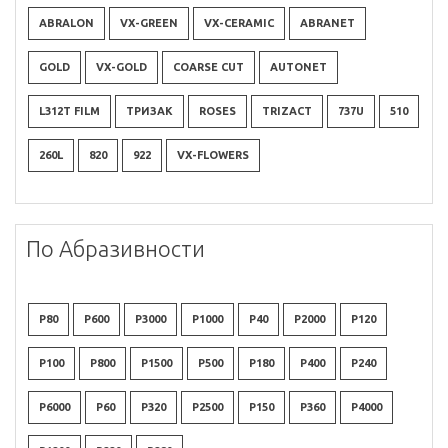
ABRALON
VX-GREEN
VX-CERAMIC
ABRANET
GOLD
VX-GOLD
COARSE CUT
AUTONET
L312T FILM
ТРИЗАК
ROSES
TRIZACT
737U
510
260L
820
922
VX-FLOWERS
По Абразивности
P80
P600
P3000
P1000
P40
P2000
P120
P100
P800
P1500
P500
P180
P400
P240
P6000
P60
P320
P2500
P150
P360
P4000