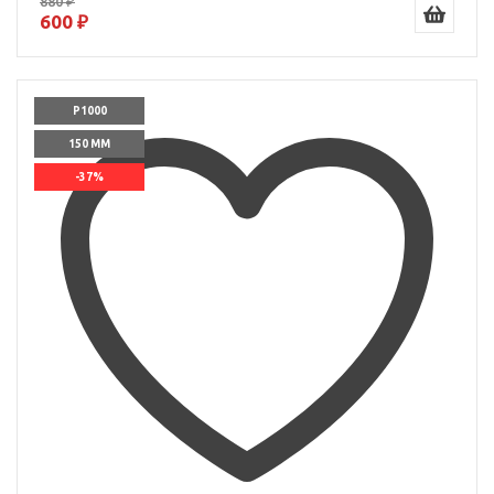
880 ₽
600 ₽
P1000
150 ММ
-37%