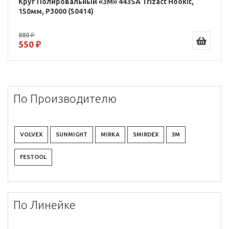
Круг Полировальный «3M» 443SA Trizact Hookit,
150мм, P3000 (50414)
880 ₽
550 ₽
По Производителю
VOLVEX
SUNMIGHT
MIRKA
SMIRDEX
3M
FESTOOL
По Линейке