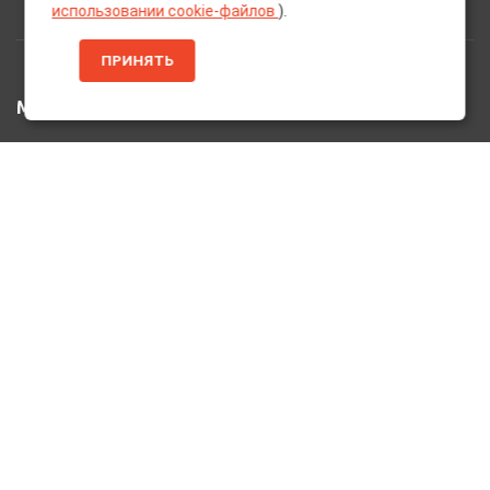
использовании cookie-файлов
).
ПРИНЯТЬ
МЕНЮ
Главная
Каталог Товаров
Акции
Информация
О нас
Услуги
Вакансии
Контакты
ДОПОЛНИТЕЛЬНО
Оплата и Доставка