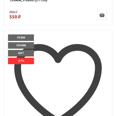
150мм, P6000 (51130)
880 ₽
550 ₽
P3000
150 ММ
ХИТ
-37%