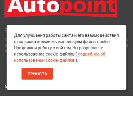
Сеть Магазинов «AutoPoint»
Для улучшения работы сайта и его взаимодействия
Полный спектр горюче-смазочных, абразивных и лакокрасочных
с пользователями мы используем файлы cookie.
материалов от лучших европейских производителей, а также
Продолжая работу с сайтом, Вы разрешаете
многое другое для вашего автомобиля.
использование cookie-файлов (
подробнее об
использовании cookie-файлов
).
ПРИНЯТЬ
МЕНЮ
Главная
Каталог Товаров
Акции
Информация
О нас