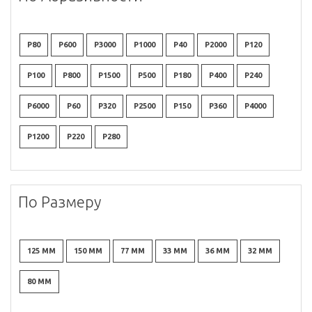
P80
P600
P3000
P1000
P40
P2000
P120
P100
P800
P1500
P500
P180
P400
P240
P6000
P60
P320
P2500
P150
P360
P4000
P1200
P220
P280
По Размеру
125 ММ
150 ММ
77 ММ
33 ММ
36 ММ
32 ММ
80 ММ