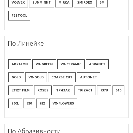
VOLVEX
SUNMIGHT
MIRKA
SMIRDEX
3M
FESTOOL
По Линейке
ABRALON
VX-GREEN
VX-CERAMIC
ABRANET
GOLD
VX-GOLD
COARSE CUT
AUTONET
L312T FILM
ROSES
ТРИЗАК
TRIZACT
737U
510
260L
820
922
VX-FLOWERS
По Абразивности